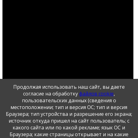
Продолжая использовать наш сайт, вы даете
согласие на обработку
файлов cookie
,
пользовательских данных (сведения о
местоположении; тип и версия ОС; тип и версия
Браузера; тип устройства и разрешение его экрана;
Публикация персональных данных, в том числе
источник откуда пришел на сайт пользователь; с
фотографий, производится в соответствии с
какого сайта или по какой рекламе; язык ОС и
Федеральным законом от 27.07.2006 г. № 152-ФЗ " О
Браузера; какие страницы открывает и на какие
персональных данных", с согласия субъекта персональных