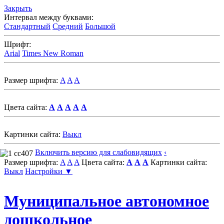
Закрыть
Интервал между буквами:
Стандартный
Средний
Большой
Шрифт:
Arial
Times New Roman
Размер шрифта:
A
A
A
Цвета сайта:
A
A
A
A
A
Картинки сайта:
Выкл
Включить версию для слабовидящих
‹
Размер шрифта:
A
A
A
Цвета сайта:
A
A
A
Картинки сайта:
Выкл
Настройки ▼
Муниципальное автономное
дошкольное